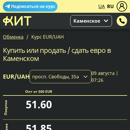
UA
RU
Подписаться на курс
Каменское
Обменка
Курс EUR/UAH
Купить или продать / сдать евро в
Каменском
09 августа |
EUR/UAH
просп. Свободы, 35а
07:26
Опт от 500 EUR
51.60
51.85